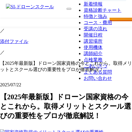
新着情報
最短で
資格診断チャート
TOP
ドローン講習
国家
特徴と強み
TOP
コース・費用
受講の流れ
／
開催日程
講習場所
添付ファイル
使用機体
／
講師紹介
点検業務
【2025年最新版】ドローン国家資格の今とこれから。取得メリ
ごあいさつ
ットとスクール選びの重要性をプロが徹底解説！
よくある質問
お問い合わせ
2025/07/22
【2025年最新版】ドローン国家資格の今
とこれから。取得メリットとスクール選
びの重要性をプロが徹底解説！