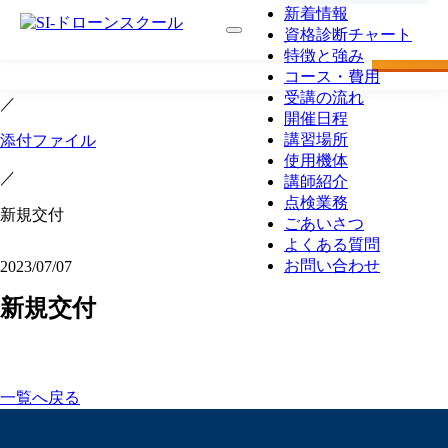
新着情報
最短で
資格診断チャート
TOP
ドローン講習
国家
特徴と強み
TOP
コース・費用
受講の流れ
／
開催日程
講習場所
添付ファイル
使用機体
／
講師紹介
点検業務
新規交付
ごあいさつ
よくある質問
お問い合わせ
2023/07/07
新規交付
一覧へ戻る